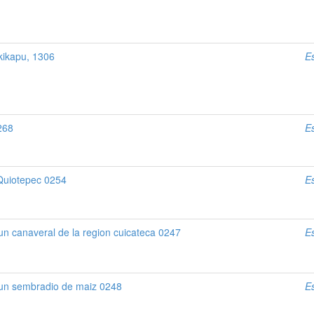
kikapu, 1306
E
1268
E
 Quiotepec 0254
E
 un canaveral de la region cuicateca 0247
E
e un sembradio de maiz 0248
E