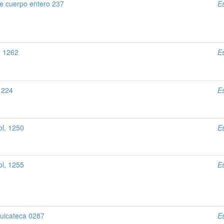
e cuerpo entero 237
E
, 1262
E
 224
E
l, 1250
E
l, 1255
E
cuicateca 0287
E