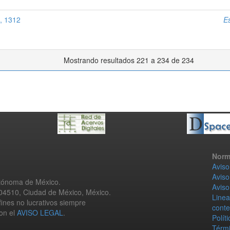
, 1312
E
Mostrando resultados 221 a 234 de 234
Norm
Aviso
Aviso
utónoma de México.
Aviso
 04510, Ciudad de México, México.
Linea
fines no lucrativos siempre
conte
con el
AVISO LEGAL
.
Polít
Térmi