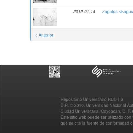
2012-01-14
Zapatos kikapus
< Anterior
Repositorio Universitario RUD-IIS
D.R. © 2010. Universidad Nacional A
Ciudad Universitaria, Coyoacán, C. P.
Este sitio web puede ser utilizado con 
que se cite la fuente de conformidad 