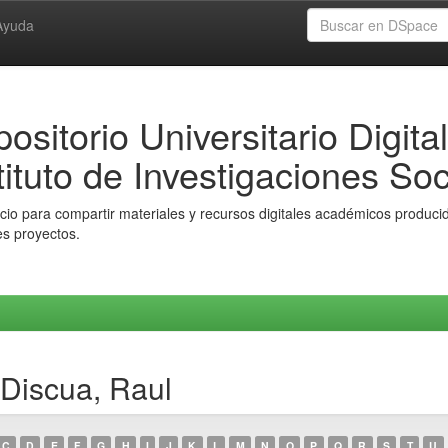
Ayuda
ositorio Universitario Digital
tituto de Investigaciones Soc
io para compartir materiales y recursos digitales académicos producido
es proyectos.
 Discua, Raul
C
D
E
F
G
H
I
J
K
L
M
N
O
P
Q
R
S
T
U