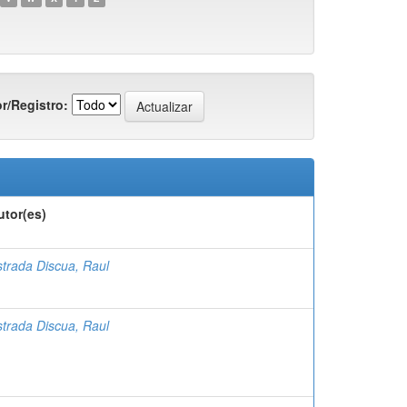
r/Registro:
utor(es)
strada Discua, Raul
strada Discua, Raul