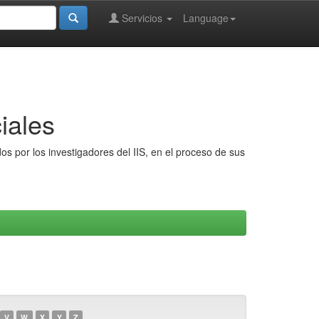
Servicios
Language
iales
s por los investigadores del IIS, en el proceso de sus
V
W
X
Y
Z