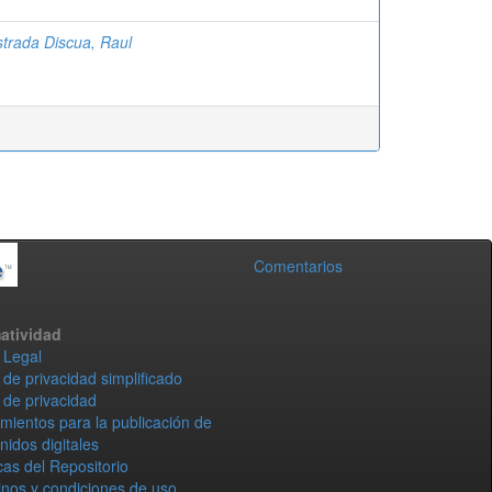
strada Discua, Raul
Comentarios
atividad
 Legal
 de privacidad simplificado
 de privacidad
mientos para la publicación de
nidos digitales
icas del Repositorio
nos y condiciones de uso