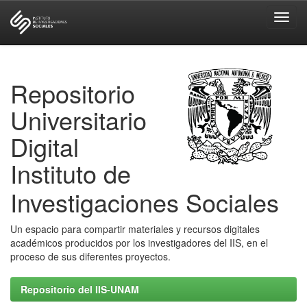
Skip
navigation
Repositorio
Universitario
Digital
Instituto de
Investigaciones Sociales
Un espacio para compartir materiales y recursos digitales
académicos producidos por los investigadores del IIS, en el
proceso de sus diferentes proyectos.
Repositorio del IIS-UNAM