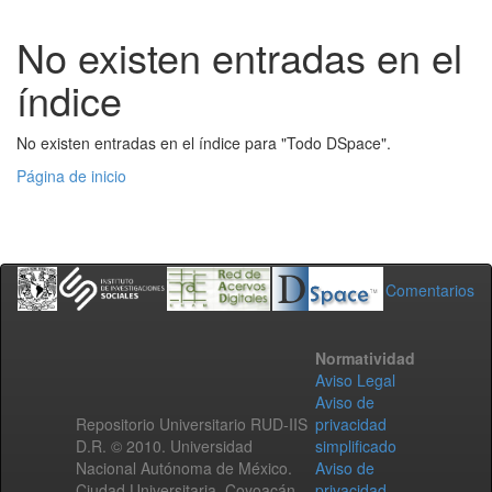
No existen entradas en el
índice
No existen entradas en el índice para "Todo DSpace".
Página de inicio
Comentarios
Normatividad
Aviso Legal
Aviso de
Repositorio Universitario RUD-IIS
privacidad
D.R. © 2010. Universidad
simplificado
Nacional Autónoma de México.
Aviso de
Ciudad Universitaria, Coyoacán,
privacidad