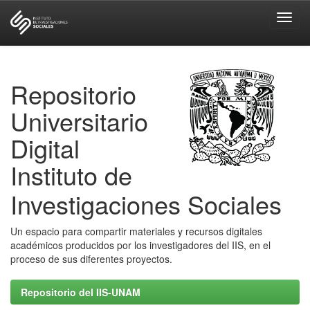
Skip
navigation
Repositorio
Universitario
Digital
Instituto de
Investigaciones Sociales
Un espacio para compartir materiales y recursos digitales
académicos producidos por los investigadores del IIS, en el
proceso de sus diferentes proyectos.
Repositorio del IIS-UNAM