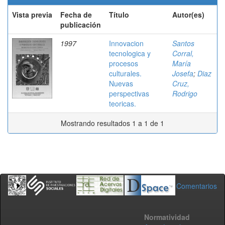
Vista previa
Fecha de
Título
Autor(es)
publicación
1997
Innovacion
Santos
tecnologica y
Corral,
procesos
María
culturales.
Josefa
;
Diaz
Nuevas
Cruz,
perspectivas
Rodrigo
teoricas.
Mostrando resultados 1 a 1 de 1
Comentarios
Normatividad