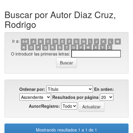
Buscar por Autor Diaz Cruz,
Rodrigo
Ir a:
0-9
A
B
C
D
E
F
G
H
I
J
K
L
M
N
O
P
Q
R
S
T
U
V
W
X
Y
Z
O introducir las primeras letras:
Ordenar por:
En orden:
Resultados por página
Autor/Registro:
Mostrando resultados 1 a 1 de 1