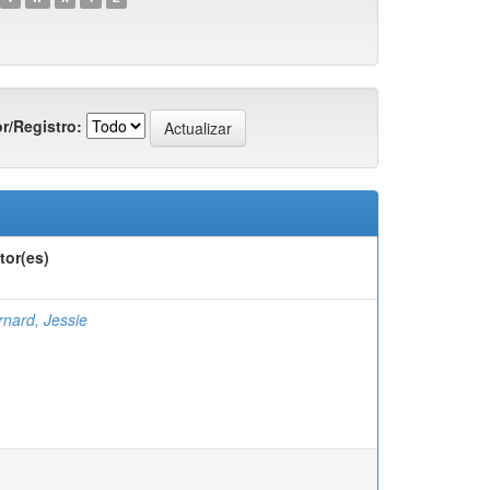
r/Registro:
tor(es)
rnard, Jessie