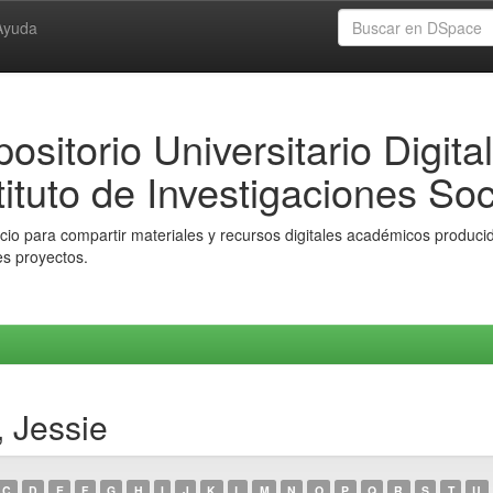
Ayuda
ositorio Universitario Digital
tituto de Investigaciones Soc
io para compartir materiales y recursos digitales académicos producido
es proyectos.
, Jessie
C
D
E
F
G
H
I
J
K
L
M
N
O
P
Q
R
S
T
U