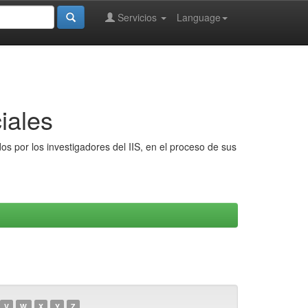
Servicios
Language
iales
s por los investigadores del IIS, en el proceso de sus
V
W
X
Y
Z