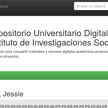
Ayuda
ositorio Universitario Digital
tituto de Investigaciones Soc
io para compartir materiales y recursos digitales académicos producido
es proyectos.
, Jessie
C
D
E
F
G
H
I
J
K
L
M
N
O
P
Q
R
S
T
U