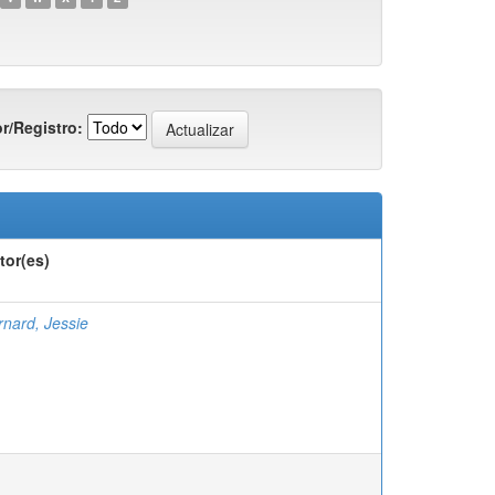
r/Registro:
tor(es)
rnard, Jessie