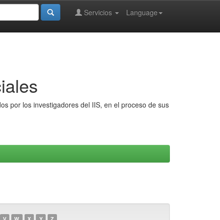
Servicios
Language
iales
s por los investigadores del IIS, en el proceso de sus
V
W
X
Y
Z