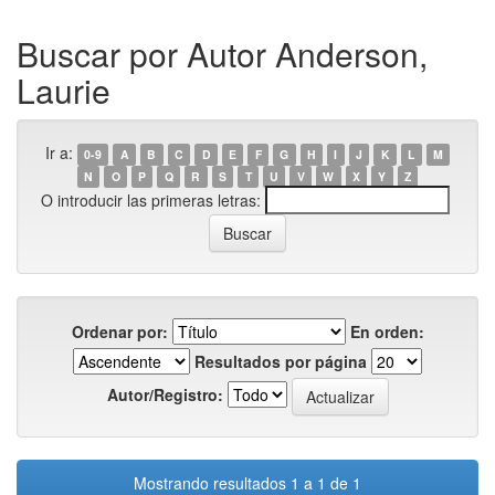
Buscar por Autor Anderson,
Laurie
Ir a:
0-9
A
B
C
D
E
F
G
H
I
J
K
L
M
N
O
P
Q
R
S
T
U
V
W
X
Y
Z
O introducir las primeras letras:
Ordenar por:
En orden:
Resultados por página
Autor/Registro:
Mostrando resultados 1 a 1 de 1