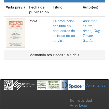
Vista previa
Fecha de
Título
Autor(es)
publicación
1994
La producción
Anderson,
conjunta en
Laurie
;
encuentros de
Aston, Guy
;
solicitud de un
Tucker,
servicio
Gordon
Mostrando resultados 1 a 1 de 1
Comentarios
Normatividad
Aviso Legal