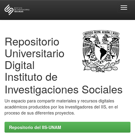
Skip
navigation
Repositorio
Universitario
Digital
Instituto de
Investigaciones Sociales
Un espacio para compartir materiales y recursos digitales
académicos producidos por los investigadores del IIS, en el
proceso de sus diferentes proyectos.
Repositorio del IIS-UNAM