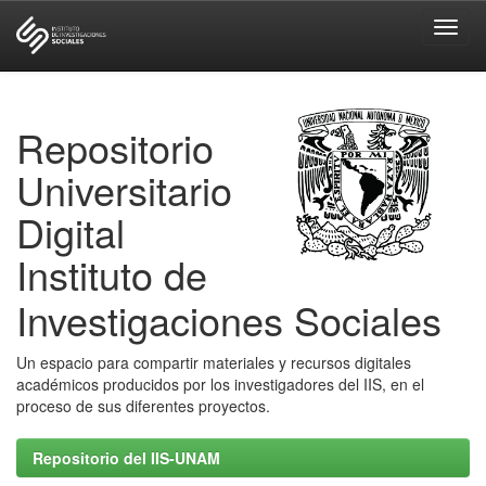
Skip
navigation
Repositorio
Universitario
Digital
Instituto de
Investigaciones Sociales
Un espacio para compartir materiales y recursos digitales
académicos producidos por los investigadores del IIS, en el
proceso de sus diferentes proyectos.
Repositorio del IIS-UNAM