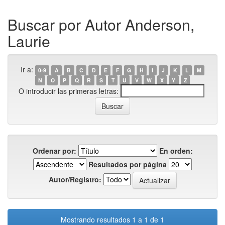
Buscar por Autor Anderson,
Laurie
Ir a:
0-9
A
B
C
D
E
F
G
H
I
J
K
L
M
N
O
P
Q
R
S
T
U
V
W
X
Y
Z
O introducir las primeras letras:
Ordenar por:
En orden:
Resultados por página
Autor/Registro:
Mostrando resultados 1 a 1 de 1