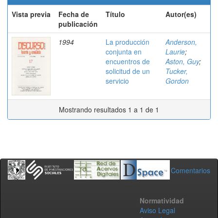
Vista previa
Fecha de
Título
Autor(es)
publicación
1994
La producción
Anderson,
conjunta en
Laurie
;
encuentros de
Aston, Guy
;
solicitud de un
Tucker,
servicio
Gordon
Mostrando resultados 1 a 1 de 1
Comentarios
Normatividad
Aviso Legal