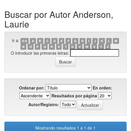
Buscar por Autor Anderson,
Laurie
Ir a:
0-9
A
B
C
D
E
F
G
H
I
J
K
L
M
N
O
P
Q
R
S
T
U
V
W
X
Y
Z
O introducir las primeras letras:
Ordenar por:
En orden:
Resultados por página
Autor/Registro:
Mostrando resultados 1 a 1 de 1