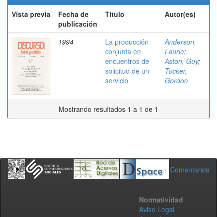
Vista previa
Fecha de
Título
Autor(es)
publicación
1994
La producción
Anderson,
conjunta en
Laurie
;
encuentros de
Aston, Guy
;
solicitud de un
Tucker,
servicio
Gordon
Mostrando resultados 1 a 1 de 1
Comentarios
Normatividad
Aviso Legal