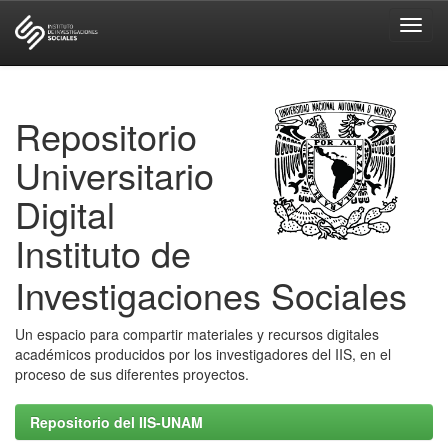
Skip
navigation
Repositorio
Universitario
Digital
Instituto de
Investigaciones Sociales
Un espacio para compartir materiales y recursos digitales
académicos producidos por los investigadores del IIS, en el
proceso de sus diferentes proyectos.
Repositorio del IIS-UNAM