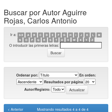
Buscar por Autor Aguirre
Rojas, Carlos Antonio
Ir a:
0-9
A
B
C
D
E
F
G
H
I
J
K
L
M
N
O
P
Q
R
S
T
U
V
W
X
Y
Z
O introducir las primeras letras:
Ordenar por:
En orden:
Resultados por página
Autor/Registro:
< Anterior
Mostrando resultados 4 a 4 de 4