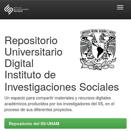
Skip
navigation
Repositorio
Universitario
Digital
Instituto de
Investigaciones Sociales
Un espacio para compartir materiales y recursos digitales
académicos producidos por los investigadores del IIS, en el
proceso de sus diferentes proyectos.
Repositorio del IIS-UNAM