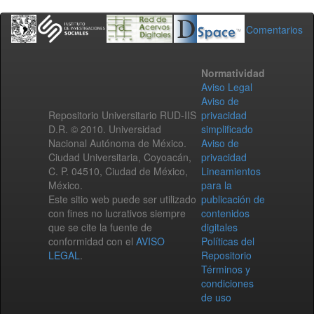
Comentarios
Normatividad
Aviso Legal
Aviso de
Repositorio Universitario RUD-IIS
privacidad
D.R. © 2010. Universidad
simplificado
Nacional Autónoma de México.
Aviso de
Ciudad Universitaria, Coyoacán,
privacidad
C. P. 04510, Ciudad de México,
Lineamientos
México.
para la
Este sitio web puede ser utilizado
publicación de
con fines no lucrativos siempre
contenidos
que se cite la fuente de
digitales
conformidad con el
AVISO
Políticas del
LEGAL
.
Repositorio
Términos y
condiciones
de uso