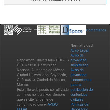
Comentarios
Normatividad
Aviso Legal
Aviso de
Repositorio Universitario RUD-IIS
privacidad
D.R. © 2010. Universidad
simplificado
Nacional Autónoma de México.
Aviso de
Ciudad Universitaria, Coyoacán,
privacidad
C. P. 04510, Ciudad de México,
Lineamientos
México.
para la
Este sitio web puede ser utilizado
publicación de
con fines no lucrativos siempre
contenidos
que se cite la fuente de
digitales
conformidad con el
AVISO
Políticas del
LEGAL
.
Repositorio