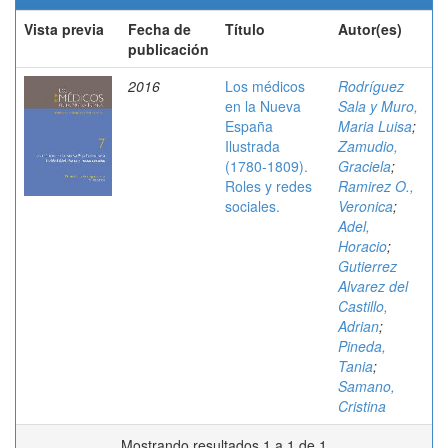
Vista previa
Fecha de
Título
Autor(es)
publicación
2016
Los médicos
Rodríguez
en la Nueva
Sala y Muro,
España
Maria Luisa
;
Ilustrada
Zamudio,
(1780-1809).
Graciela
;
Roles y redes
Ramirez O.,
sociales.
Veronica
;
Adel,
Horacio
;
Gutierrez
Alvarez del
Castillo,
Adrian
;
Pineda,
Tania
;
Samano,
Cristina
Mostrando resultados 1 a 1 de 1