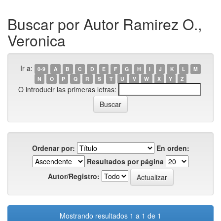
Buscar por Autor Ramirez O.,
Veronica
Ir a:
0-9
A
B
C
D
E
F
G
H
I
J
K
L
M
N
O
P
Q
R
S
T
U
V
W
X
Y
Z
O introducir las primeras letras:
Ordenar por:
En orden:
Resultados por página
Autor/Registro:
Mostrando resultados 1 a 1 de 1