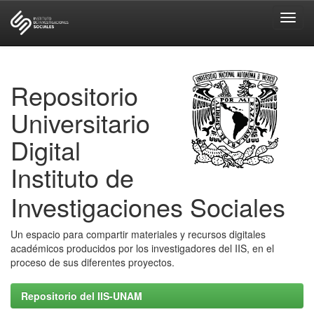
Skip
navigation
Repositorio
Universitario
Digital
Instituto de
Investigaciones Sociales
Un espacio para compartir materiales y recursos digitales
académicos producidos por los investigadores del IIS, en el
proceso de sus diferentes proyectos.
Repositorio del IIS-UNAM