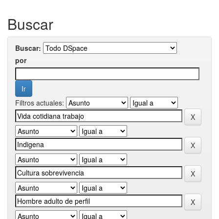
Buscar
Buscar:
por
Filtros actuales: