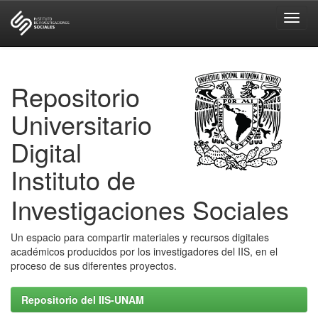
Skip
navigation
Repositorio
Universitario
Digital
Instituto de
Investigaciones Sociales
Un espacio para compartir materiales y recursos digitales
académicos producidos por los investigadores del IIS, en el
proceso de sus diferentes proyectos.
Repositorio del IIS-UNAM