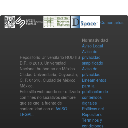
Comentarios
Normatividad
Aviso Legal
Aviso de
Repositorio Universitario RUD-IIS
privacidad
D.R. © 2010. Universidad
simplificado
Nacional Autónoma de México.
Aviso de
Ciudad Universitaria, Coyoacán,
privacidad
C. P. 04510, Ciudad de México,
Lineamientos
México.
para la
Este sitio web puede ser utilizado
publicación de
con fines no lucrativos siempre
contenidos
que se cite la fuente de
digitales
conformidad con el
AVISO
Políticas del
LEGAL
.
Repositorio
Términos y
condiciones