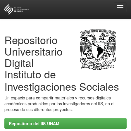
Skip
navigation
Repositorio
Universitario
Digital
Instituto de
Investigaciones Sociales
Un espacio para compartir materiales y recursos digitales
académicos producidos por los investigadores del IIS, en el
proceso de sus diferentes proyectos.
Repositorio del IIS-UNAM