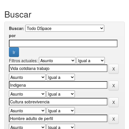
Buscar
Buscar:
por
Filtros actuales: