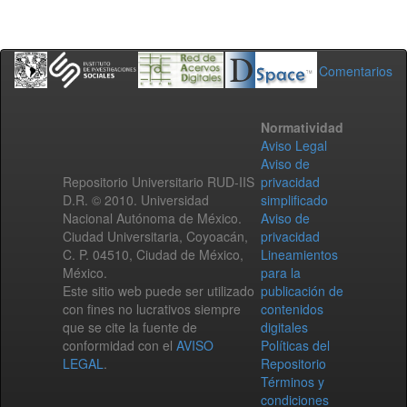
Comentarios
Normatividad
Aviso Legal
Aviso de
Repositorio Universitario RUD-IIS
privacidad
D.R. © 2010. Universidad
simplificado
Nacional Autónoma de México.
Aviso de
Ciudad Universitaria, Coyoacán,
privacidad
C. P. 04510, Ciudad de México,
Lineamientos
México.
para la
Este sitio web puede ser utilizado
publicación de
con fines no lucrativos siempre
contenidos
que se cite la fuente de
digitales
conformidad con el
AVISO
Políticas del
LEGAL
.
Repositorio
Términos y
condiciones