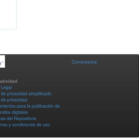
Comentarios
atividad
 Legal
 de privacidad simplificado
 de privacidad
mientos para la publicación de
nidos digitales
icas del Repositorio
nos y condiciones de uso