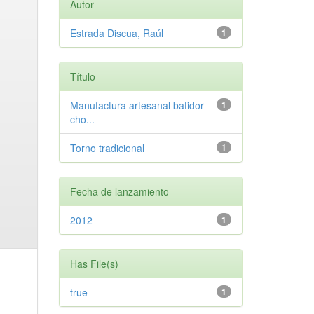
Autor
Estrada Discua, Raúl
1
Título
Manufactura artesanal batidor
1
cho...
Torno tradicional
1
Fecha de lanzamiento
2012
1
Has File(s)
true
1