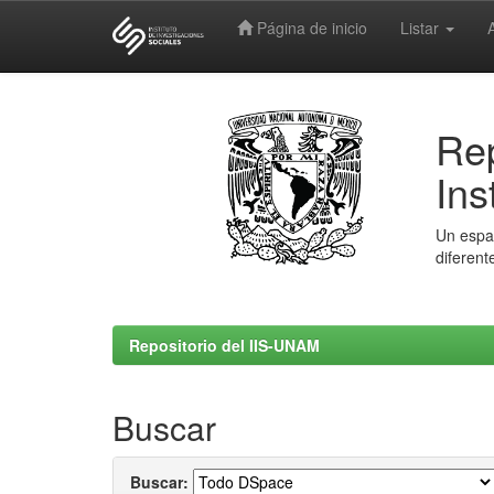
Página de inicio
Listar
Skip
navigation
Rep
Ins
Un espac
diferent
Repositorio del IIS-UNAM
Buscar
Buscar: