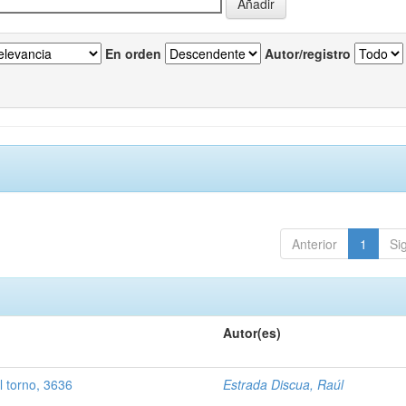
En orden
Autor/registro
Anterior
1
Si
Autor(es)
 torno, 3636
Estrada Discua, Raúl