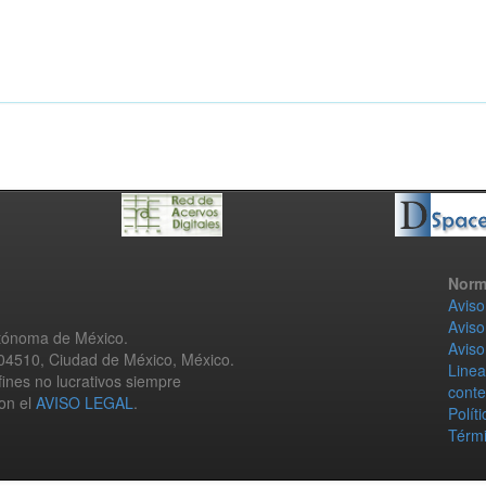
Norm
Aviso
Aviso
utónoma de México.
Aviso
 04510, Ciudad de México, México.
Linea
fines no lucrativos siempre
conte
con el
AVISO LEGAL
.
Polít
Térmi