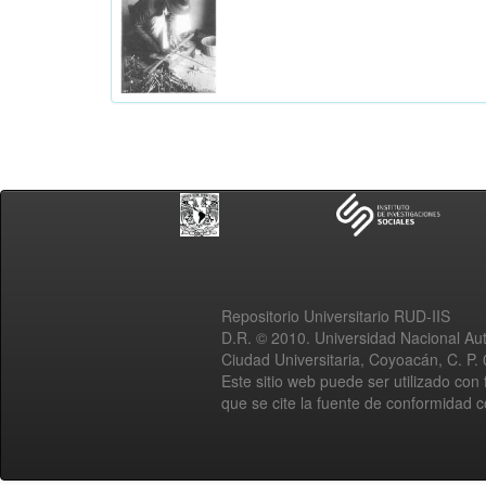
Repositorio Universitario RUD-IIS
D.R. © 2010. Universidad Nacional A
Ciudad Universitaria, Coyoacán, C. P.
Este sitio web puede ser utilizado con 
que se cite la fuente de conformidad 