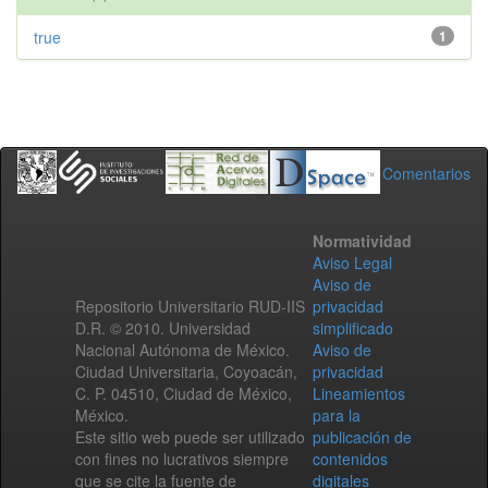
true
1
Comentarios
Normatividad
Aviso Legal
Aviso de
Repositorio Universitario RUD-IIS
privacidad
D.R. © 2010. Universidad
simplificado
Nacional Autónoma de México.
Aviso de
Ciudad Universitaria, Coyoacán,
privacidad
C. P. 04510, Ciudad de México,
Lineamientos
México.
para la
Este sitio web puede ser utilizado
publicación de
con fines no lucrativos siempre
contenidos
que se cite la fuente de
digitales