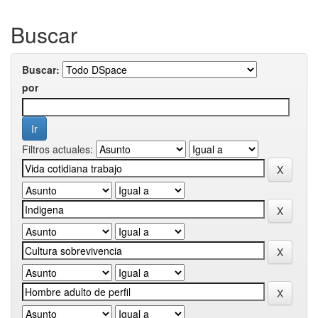
Buscar
Buscar:
por
Filtros actuales: