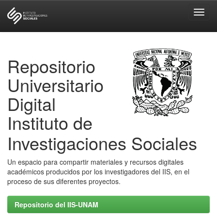
Skip
navigation
Repositorio
Universitario
Digital
Instituto de
Investigaciones Sociales
Un espacio para compartir materiales y recursos digitales
académicos producidos por los investigadores del IIS, en el
proceso de sus diferentes proyectos.
Repositorio del IIS-UNAM