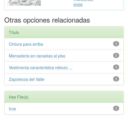
5058
Otras opciones relacionadas
Título
Cintura para arriba
1
Mercaderia en canastas al piso
1
Vestimenta caracteristica rebozo ...
1
Zapotecos del Valle
1
Has File(s)
true
1