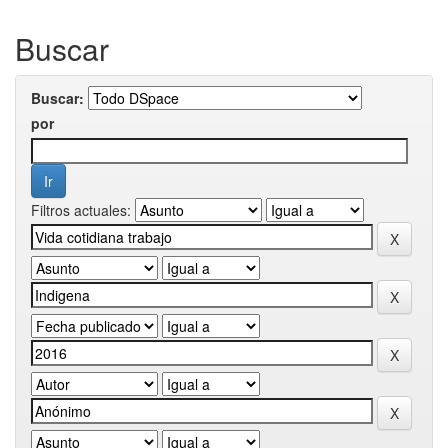
Buscar
Buscar:
por
Filtros actuales: