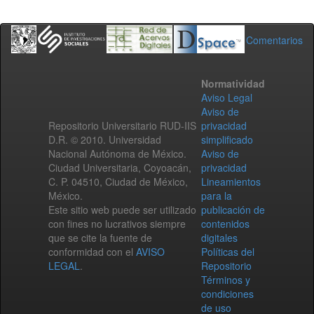
Comentarios
Normatividad
Aviso Legal
Aviso de
Repositorio Universitario RUD-IIS
privacidad
D.R. © 2010. Universidad
simplificado
Nacional Autónoma de México.
Aviso de
Ciudad Universitaria, Coyoacán,
privacidad
C. P. 04510, Ciudad de México,
Lineamientos
México.
para la
Este sitio web puede ser utilizado
publicación de
con fines no lucrativos siempre
contenidos
que se cite la fuente de
digitales
conformidad con el
AVISO
Políticas del
LEGAL
.
Repositorio
Términos y
condiciones
de uso