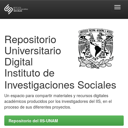
Skip
navigation
Repositorio
Universitario
Digital
Instituto de
Investigaciones Sociales
Un espacio para compartir materiales y recursos digitales
académicos producidos por los investigadores del IIS, en el
proceso de sus diferentes proyectos.
Repositorio del IIS-UNAM