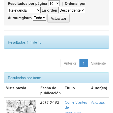
Resultados por página
|
Ordenar por
En orden
Autor/registro
Resultados 1-1 de 1.
Anterior
1
Siguiente
Resultados por ítem:
Vista previa
Fecha de
Título
Autor(es)
publicación
2016-04-02
Comerciantes
Anónimo
de
manzanas,