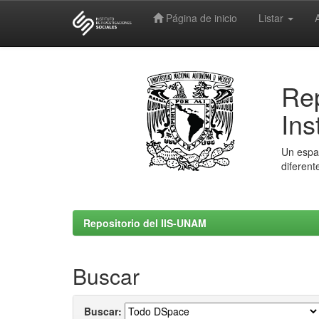
Página de inicio
Listar
Skip
navigation
Rep
Ins
Un espac
diferent
Repositorio del IIS-UNAM
Buscar
Buscar: