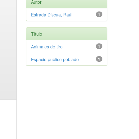
Autor
Estrada Discua, Raúl
1
Título
Animales de tiro
1
Espacio publico poblado
1