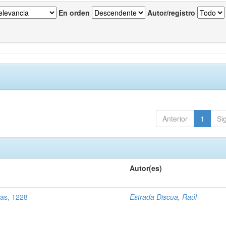
En orden
Autor/registro
Anterior
1
Si
Autor(es)
as, 1228
Estrada Discua, Raúl