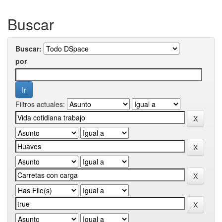
Buscar
Buscar:
por
Filtros actuales: