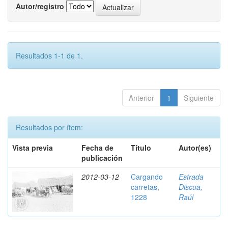
Autor/registro
Resultados 1-1 de 1.
Anterior
1
Siguiente
Resultados por ítem:
Vista previa
Fecha de
Título
Autor(es)
publicación
2012-03-12
Cargando
Estrada
carretas,
Discua,
1228
Raúl