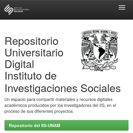
Skip
navigation
Repositorio
Universitario
Digital
Instituto de
Investigaciones Sociales
Un espacio para compartir materiales y recursos digitales
académicos producidos por los investigadores del IIS, en el
proceso de sus diferentes proyectos.
Repositorio del IIS-UNAM