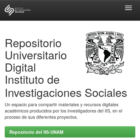
Skip
navigation
Repositorio
Universitario
Digital
Instituto de
Investigaciones Sociales
Un espacio para compartir materiales y recursos digitales
académicos producidos por los investigadores del IIS, en el
proceso de sus diferentes proyectos.
Repositorio del IIS-UNAM