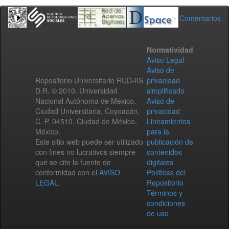
Comentarios
Normatividad
Aviso Legal
Aviso de
Repositorio Universitario RUD-IIS
privacidad
D.R. © 2010. Universidad
simplificado
Nacional Autónoma de México.
Aviso de
Ciudad Universitaria, Coyoacán,
privacidad
C. P. 04510, Ciudad de México,
Lineamientos
México.
para la
Este sitio web puede ser utilizado
publicación de
con fines no lucrativos siempre
contenidos
que se cite la fuente de
digitales
conformidad con el
AVISO
Políticas del
LEGAL
.
Repositorio
Términos y
condiciones
de uso