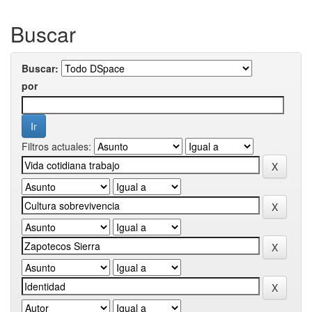
Buscar
Buscar:
por
Filtros actuales: