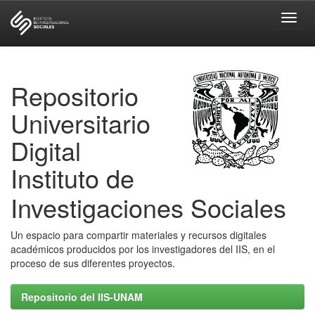
Skip
navigation
Repositorio
Universitario
Digital
Instituto de
Investigaciones Sociales
Un espacio para compartir materiales y recursos digitales
académicos producidos por los investigadores del IIS, en el
proceso de sus diferentes proyectos.
Repositorio del IIS-UNAM