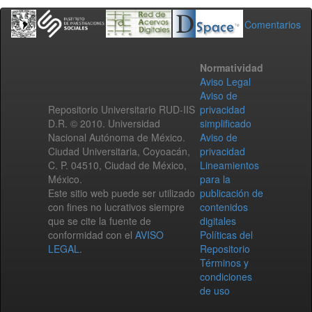
Comentarios
Normatividad
Aviso Legal
Aviso de
Repositorio Universitario RUD-IIS
privacidad
D.R. © 2010. Universidad
simplificado
Nacional Autónoma de México.
Aviso de
Ciudad Universitaria, Coyoacán,
privacidad
C. P. 04510, Ciudad de México,
Lineamientos
México.
para la
Este sitio web puede ser utilizado
publicación de
con fines no lucrativos siempre
contenidos
que se cite la fuente de
digitales
conformidad con el
AVISO
Políticas del
LEGAL
.
Repositorio
Términos y
condiciones
de uso