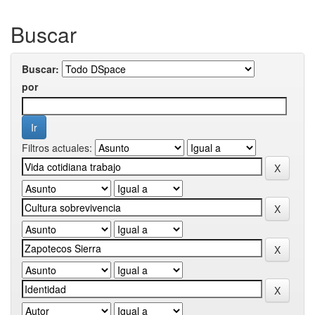
Buscar
Buscar:
por
Filtros actuales: