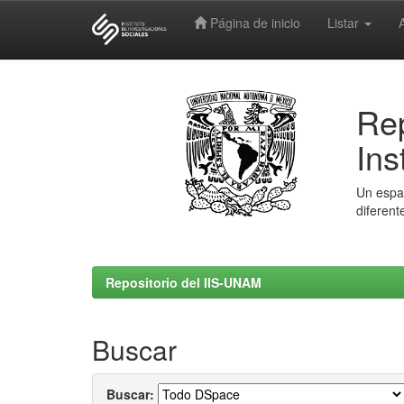
Página de inicio
Listar
Skip
navigation
Rep
Ins
Un espac
diferent
Repositorio del IIS-UNAM
Buscar
Buscar: