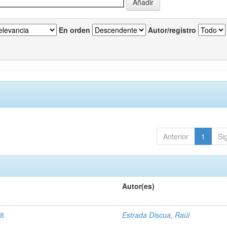
En orden
Autor/registro
Anterior
1
Si
Autor(es)
38
Estrada Discua, Raúl