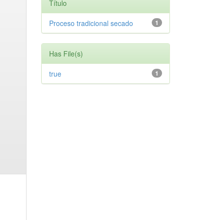
Título
Proceso tradicional secado
1
Has File(s)
true
1