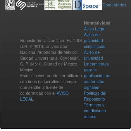
Comentarios
Normatividad
Aviso Legal
Aviso de
Repositorio Universitario RUD-IIS
privacidad
D.R. © 2010. Universidad
simplificado
Nacional Autónoma de México.
Aviso de
Ciudad Universitaria, Coyoacán,
privacidad
C. P. 04510, Ciudad de México,
Lineamientos
México.
para la
Este sitio web puede ser utilizado
publicación de
con fines no lucrativos siempre
contenidos
que se cite la fuente de
digitales
conformidad con el
AVISO
Políticas del
LEGAL
.
Repositorio
Términos y
condiciones
de uso