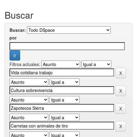
Buscar
Buscar:
por
Filtros actuales: