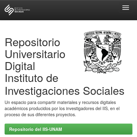
Skip
navigation
Repositorio
Universitario
Digital
Instituto de
Investigaciones Sociales
Un espacio para compartir materiales y recursos digitales
académicos producidos por los investigadores del IIS, en el
proceso de sus diferentes proyectos.
Repositorio del IIS-UNAM