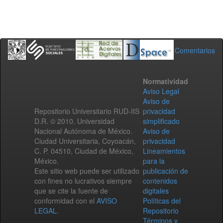
Comentarios
Normatividad
Aviso Legal
Aviso de
Repositorio Universitario RUD-IIS
privacidad
D.R. © 2010. Universidad
simplificado
Nacional Autónoma de México.
Aviso de
Ciudad Universitaria, Coyoacán,
privacidad
C. P. 04510, Ciudad de México,
Lineamientos
México.
para la
Este sitio web puede ser utilizado
publicación de
con fines no lucrativos siempre
contenidos
que se cite la fuente de
digitales
conformidad con el
AVISO
Políticas del
LEGAL
.
Repositorio
Términos y