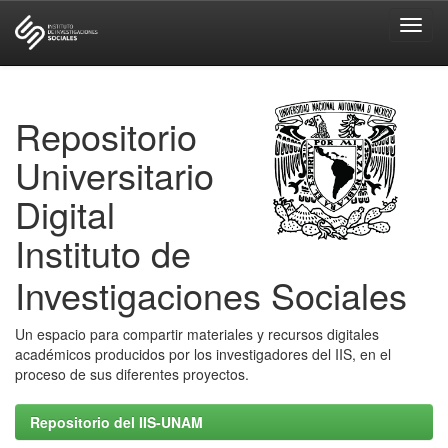
Skip
navigation
Repositorio
Universitario
Digital
Instituto de
Investigaciones Sociales
Un espacio para compartir materiales y recursos digitales
académicos producidos por los investigadores del IIS, en el
proceso de sus diferentes proyectos.
Repositorio del IIS-UNAM