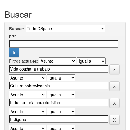
Buscar
Buscar:
por
Filtros actuales: