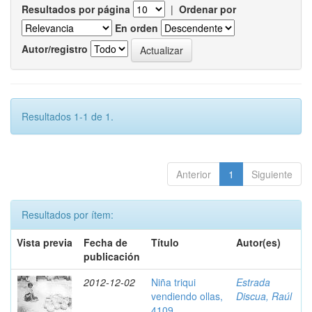
Resultados por página
|
Ordenar por
En orden
Autor/registro
Resultados 1-1 de 1.
Anterior
1
Siguiente
Resultados por ítem:
Vista previa
Fecha de
Título
Autor(es)
publicación
2012-12-02
Niña triqui
Estrada
vendiendo ollas,
Discua, Raúl
4109