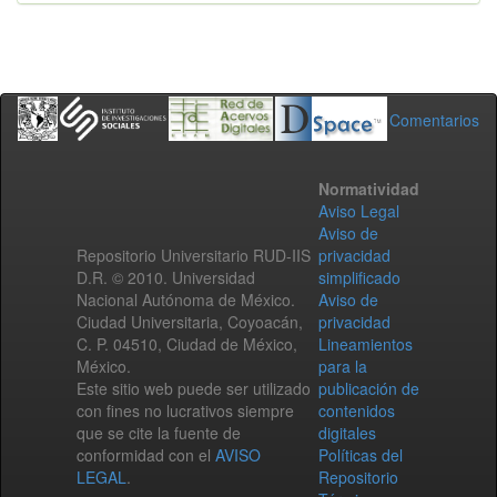
Comentarios
Normatividad
Aviso Legal
Aviso de
Repositorio Universitario RUD-IIS
privacidad
D.R. © 2010. Universidad
simplificado
Nacional Autónoma de México.
Aviso de
Ciudad Universitaria, Coyoacán,
privacidad
C. P. 04510, Ciudad de México,
Lineamientos
México.
para la
Este sitio web puede ser utilizado
publicación de
con fines no lucrativos siempre
contenidos
que se cite la fuente de
digitales
conformidad con el
AVISO
Políticas del
LEGAL
.
Repositorio