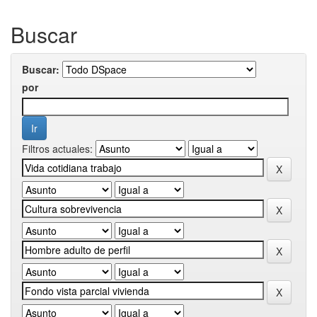
Buscar
Buscar:
por
Filtros actuales: