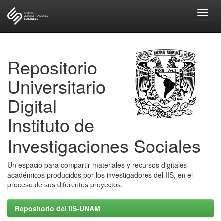
Skip
navigation
Repositorio
Universitario
Digital
Instituto de
Investigaciones Sociales
Un espacio para compartir materiales y recursos digitales
académicos producidos por los investigadores del IIS, en el
proceso de sus diferentes proyectos.
Repositorio del IIS-UNAM