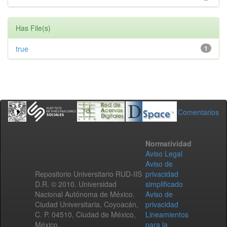
Has File(s)
true
1
Comentarios
Normatividad
Aviso Legal
Aviso de
Repositorio Universitario RUD-IIS
privacidad
D.R. © 2010. Universidad
simplificado
Nacional Autónoma de México.
Aviso de
Ciudad Universitaria, Coyoacán,
privacidad
C. P. 04510, Ciudad de México,
Lineamientos
México.
para la