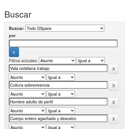
Buscar
Buscar:
por
Filtros actuales: