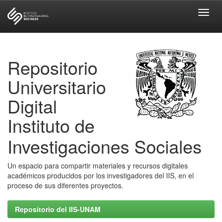
Skip
navigation
Repositorio
Universitario
Digital
Instituto de
Investigaciones Sociales
Un espacio para compartir materiales y recursos digitales
académicos producidos por los investigadores del IIS, en el
proceso de sus diferentes proyectos.
Repositorio del IIS-UNAM