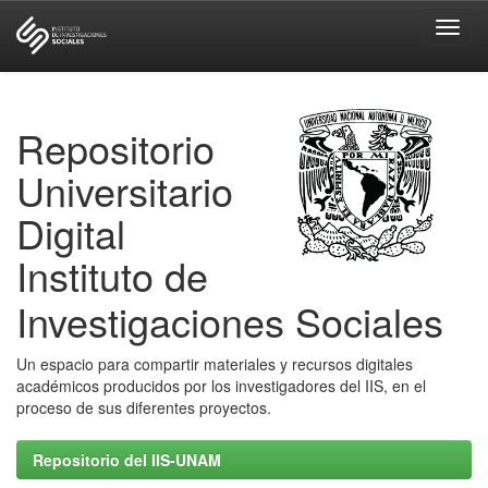
Skip
navigation
Repositorio
Universitario
Digital
Instituto de
Investigaciones Sociales
Un espacio para compartir materiales y recursos digitales
académicos producidos por los investigadores del IIS, en el
proceso de sus diferentes proyectos.
Repositorio del IIS-UNAM