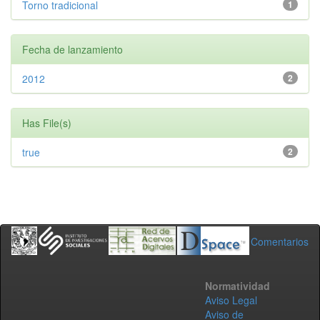
Torno tradicional
1
Fecha de lanzamiento
2012
2
Has File(s)
true
2
Comentarios
Normatividad
Aviso Legal
Aviso de