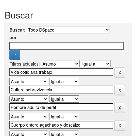
Buscar
Buscar:
por
Filtros actuales: