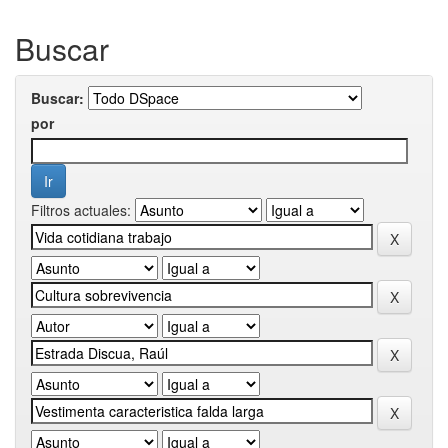
Buscar
Buscar:
por
Filtros actuales: