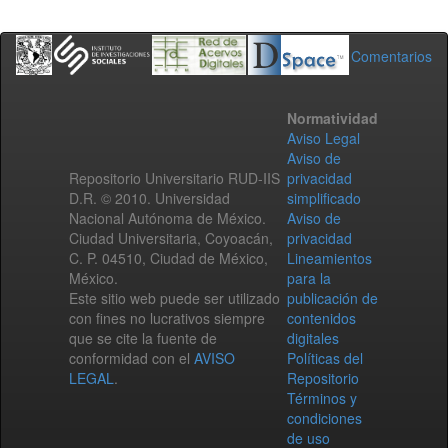
Comentarios
Normatividad
Aviso Legal
Aviso de
Repositorio Universitario RUD-IIS
privacidad
D.R. © 2010. Universidad
simplificado
Nacional Autónoma de México.
Aviso de
Ciudad Universitaria, Coyoacán,
privacidad
C. P. 04510, Ciudad de México,
Lineamientos
México.
para la
Este sitio web puede ser utilizado
publicación de
con fines no lucrativos siempre
contenidos
que se cite la fuente de
digitales
conformidad con el
AVISO
Políticas del
LEGAL
.
Repositorio
Términos y
condiciones
de uso