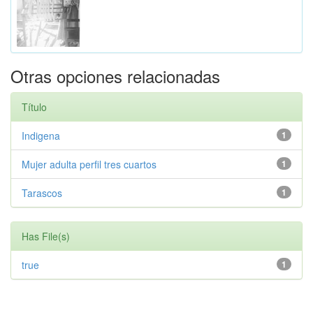
Otras opciones relacionadas
Título
Indigena
1
Mujer adulta perfil tres cuartos
1
Tarascos
1
Has File(s)
true
1