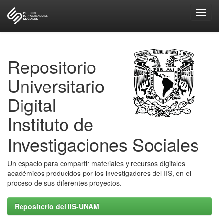
Skip
navigation
Repositorio
Universitario
Digital
Instituto de
Investigaciones Sociales
Un espacio para compartir materiales y recursos digitales
académicos producidos por los investigadores del IIS, en el
proceso de sus diferentes proyectos.
Repositorio del IIS-UNAM