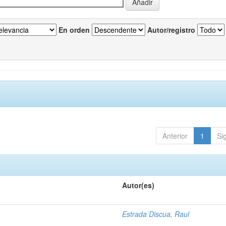
En orden
Autor/registro
Anterior
1
Si
Autor(es)
4
Estrada Discua, Raul