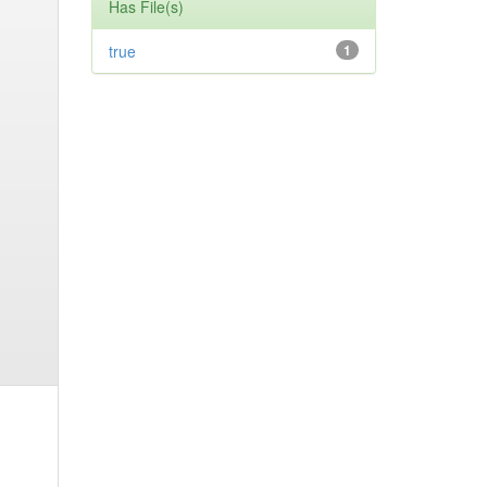
Has File(s)
true
1