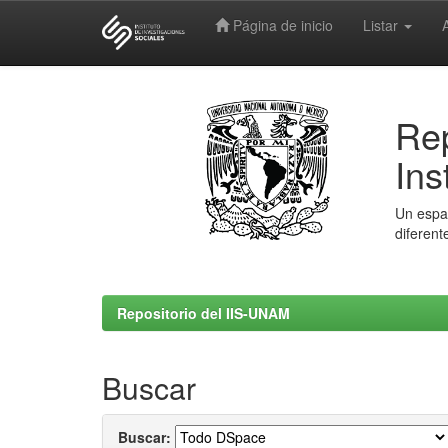
Página de inicio
Listar
Skip
navigation
Rep
Ins
Un espac
diferent
Repositorio del IIS-UNAM
Buscar
Buscar: