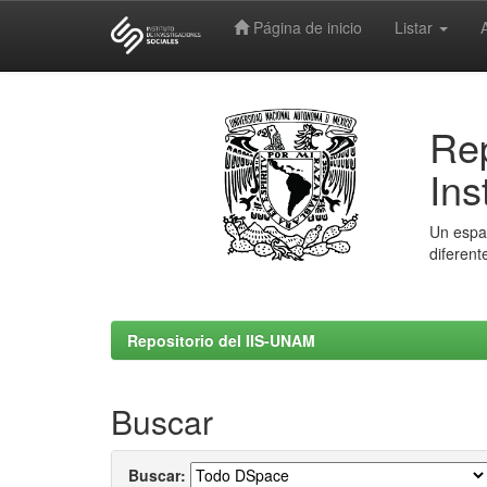
Página de inicio
Listar
Skip
navigation
Rep
Ins
Un espac
diferent
Repositorio del IIS-UNAM
Buscar
Buscar: