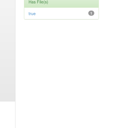
Has File(s)
true
1