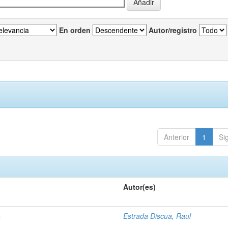
En orden
Autor/registro
Anterior
1
Si
Autor(es)
4
Estrada Discua, Raul