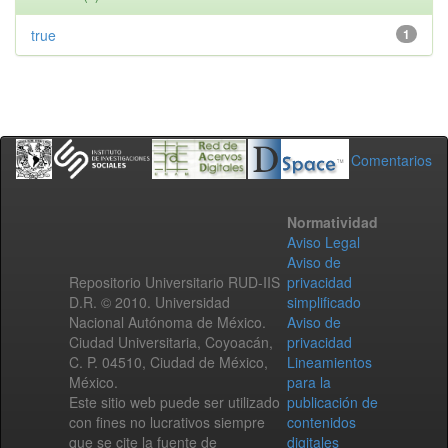
true
1
Comentarios
Normatividad
Aviso Legal
Aviso de
Repositorio Universitario RUD-IIS
privacidad
D.R. © 2010. Universidad
simplificado
Nacional Autónoma de México.
Aviso de
Ciudad Universitaria, Coyoacán,
privacidad
C. P. 04510, Ciudad de México,
Lineamientos
México.
para la
Este sitio web puede ser utilizado
publicación de
con fines no lucrativos siempre
contenidos
que se cite la fuente de
digitales