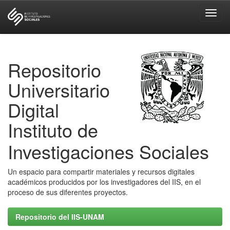
Skip
navigation
Repositorio
Universitario
Digital
Instituto de
Investigaciones Sociales
Un espacio para compartir materiales y recursos digitales
académicos producidos por los investigadores del IIS, en el
proceso de sus diferentes proyectos.
Repositorio del IIS-UNAM