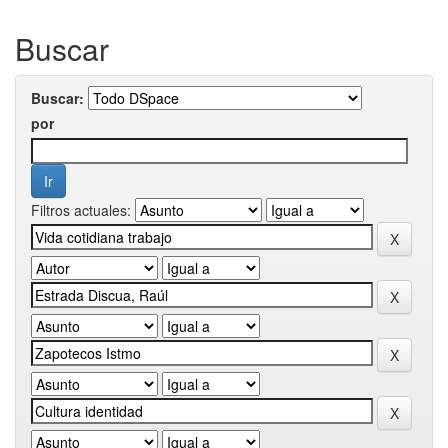
Buscar
Buscar:
por
Filtros actuales: