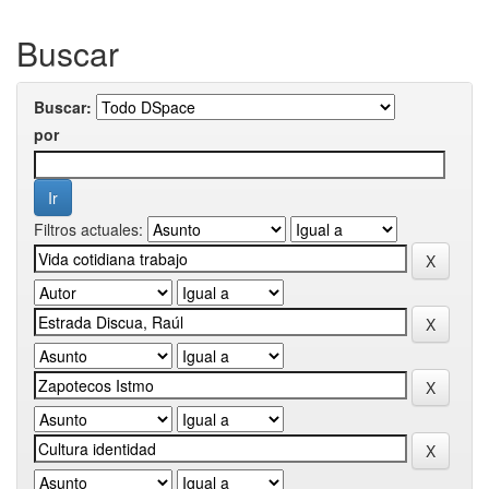
Buscar
Buscar:
por
Filtros actuales: