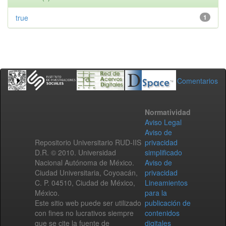
true
1
Comentarios
Normatividad
Aviso Legal
Aviso de
Repositorio Universitario RUD-IIS
privacidad
D.R. © 2010. Universidad
simplificado
Nacional Autónoma de México.
Aviso de
Ciudad Universitaria, Coyoacán,
privacidad
C. P. 04510, Ciudad de México,
Lineamientos
México.
para la
Este sitio web puede ser utilizado
publicación de
con fines no lucrativos siempre
contenidos
que se cite la fuente de
digitales