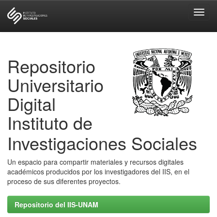
Skip
navigation
Repositorio
Universitario
Digital
Instituto de
Investigaciones Sociales
Un espacio para compartir materiales y recursos digitales
académicos producidos por los investigadores del IIS, en el
proceso de sus diferentes proyectos.
Repositorio del IIS-UNAM