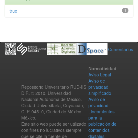
true
1
Comentarios
Normatividad
Aviso Legal
Aviso de
Repositorio Universitario RUD-IIS
privacidad
D.R. © 2010. Universidad
simplificado
Nacional Autónoma de México.
Aviso de
Ciudad Universitaria, Coyoacán,
privacidad
C. P. 04510, Ciudad de México,
Lineamientos
México.
para la
Este sitio web puede ser utilizado
publicación de
con fines no lucrativos siempre
contenidos
que se cite la fuente de
digitales