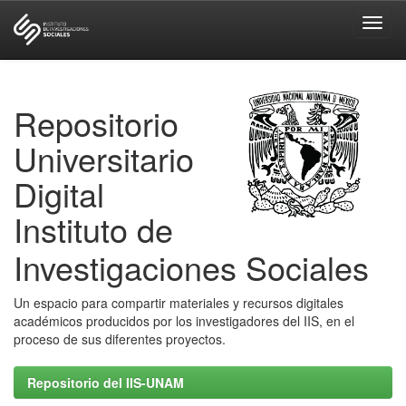
Skip
navigation
Repositorio
Universitario
Digital
Instituto de
Investigaciones Sociales
Un espacio para compartir materiales y recursos digitales
académicos producidos por los investigadores del IIS, en el
proceso de sus diferentes proyectos.
Repositorio del IIS-UNAM