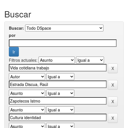
Buscar
Buscar:
por
Filtros actuales: