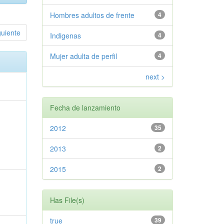
Hombres adultos de frente
4
guiente
Indigenas
4
Mujer adulta de perfil
4
next >
Fecha de lanzamiento
2012
35
2013
2
2015
2
Has File(s)
true
39