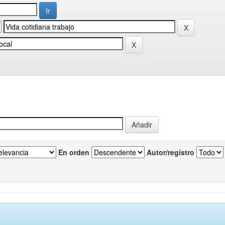
En orden
Autor/registro