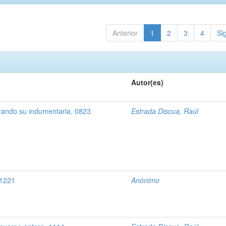
Anterior
1
2
3
4
Si
Autor(es)
rando su indumentaria, 0823
Estrada Discua, Raúl
 1221
Anónimo