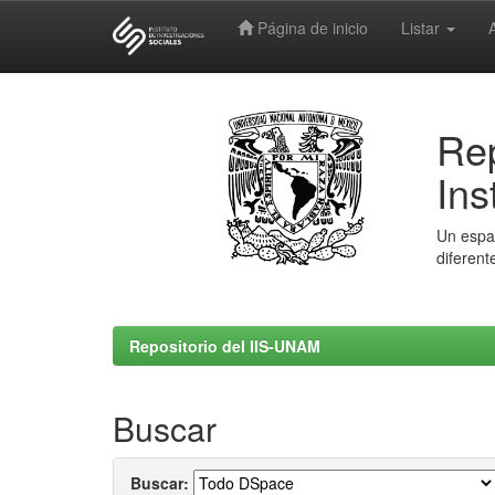
Página de inicio
Listar
Skip
navigation
Rep
Ins
Un espac
diferent
Repositorio del IIS-UNAM
Buscar
Buscar: