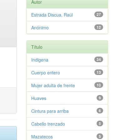
Autor
Estrada Discua, Raúl
27
Anónimo
12
Título
Indigena
34
Cuerpo entero
13
Mujer adulta de frente
10
Huaves
9
Cintura para arriba
6
Cabello trenzado
5
Mazatecos
5