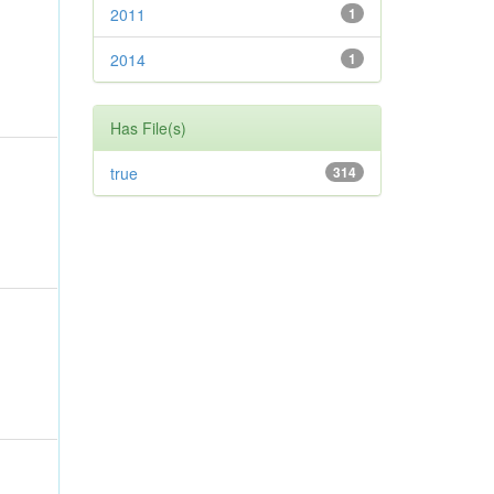
2011
1
2014
1
Has File(s)
true
314