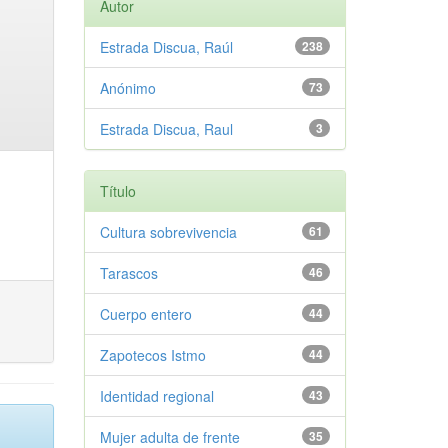
Autor
Estrada Discua, Raúl
238
Anónimo
73
Estrada Discua, Raul
3
Título
Cultura sobrevivencia
61
Tarascos
46
Cuerpo entero
44
Zapotecos Istmo
44
Identidad regional
43
Mujer adulta de frente
35