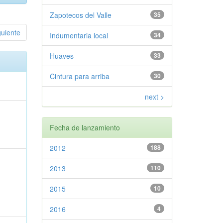
Zapotecos del Valle
35
guiente
Indumentaria local
34
Huaves
33
Cintura para arriba
30
next >
Fecha de lanzamiento
2012
188
2013
110
2015
10
2016
4