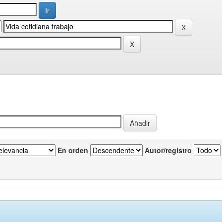
En orden
Autor/registro