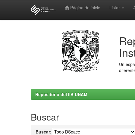
Página de inicio
Listar
Skip
navigation
Rep
Ins
Un espac
diferent
Repositorio del IIS-UNAM
Buscar
Buscar: