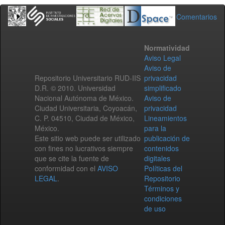
Comentarios
Normatividad
Aviso Legal
Aviso de
Repositorio Universitario RUD-IIS
privacidad
D.R. © 2010. Universidad
simplificado
Nacional Autónoma de México.
Aviso de
Ciudad Universitaria, Coyoacán,
privacidad
C. P. 04510, Ciudad de México,
Lineamientos
México.
para la
Este sitio web puede ser utilizado
publicación de
con fines no lucrativos siempre
contenidos
que se cite la fuente de
digitales
conformidad con el
AVISO
Políticas del
LEGAL
.
Repositorio
Términos y
condiciones
de uso