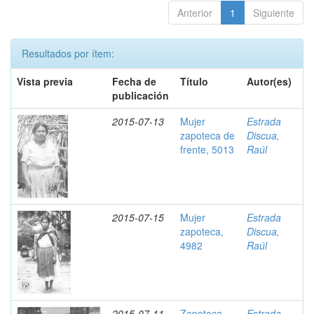
Anterior
1
Siguiente
Resultados por ítem:
Vista previa
Fecha de
Título
Autor(es)
publicación
2015-07-13
Mujer
Estrada
zapoteca de
Discua,
frente, 5013
Raúl
2015-07-15
Mujer
Estrada
zapoteca,
Discua,
4982
Raúl
2015-07-11
Zapoteca
Estrada