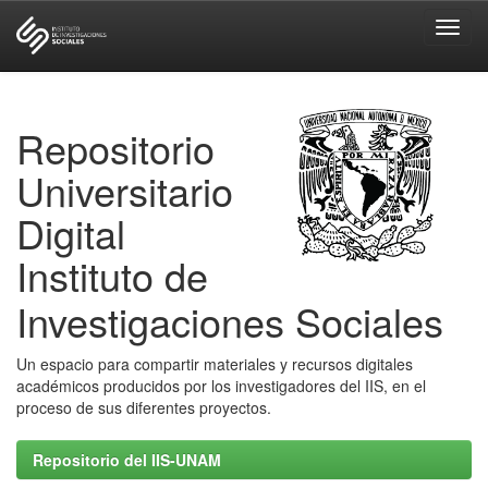
Skip
navigation
Repositorio
Universitario
Digital
Instituto de
Investigaciones Sociales
Un espacio para compartir materiales y recursos digitales
académicos producidos por los investigadores del IIS, en el
proceso de sus diferentes proyectos.
Repositorio del IIS-UNAM