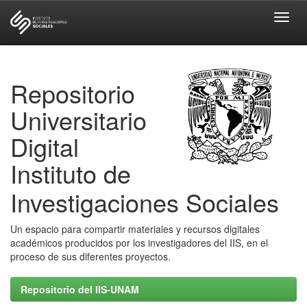
Skip
navigation
Repositorio
Universitario
Digital
Instituto de
Investigaciones Sociales
Un espacio para compartir materiales y recursos digitales
académicos producidos por los investigadores del IIS, en el
proceso de sus diferentes proyectos.
Repositorio del IIS-UNAM