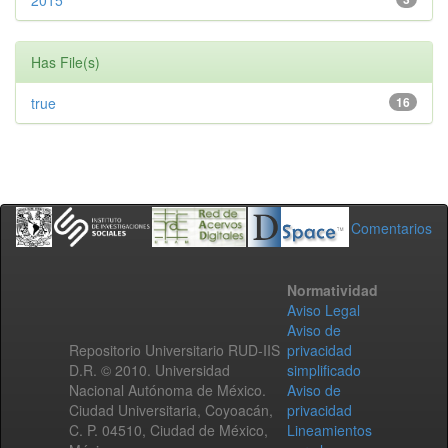
2015
Has File(s)
true
16
Comentarios
Normatividad
Aviso Legal
Aviso de
Repositorio Universitario RUD-IIS
privacidad
D.R. © 2010. Universidad
simplificado
Nacional Autónoma de México.
Aviso de
Ciudad Universitaria, Coyoacán,
privacidad
C. P. 04510, Ciudad de México,
Lineamientos