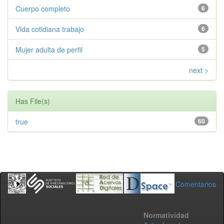
Cuerpo completo
6
Vida cotidiana trabajo
6
Mujer adulta de perfil
5
next >
Has File(s)
true
60
Comentarios
Normatividad