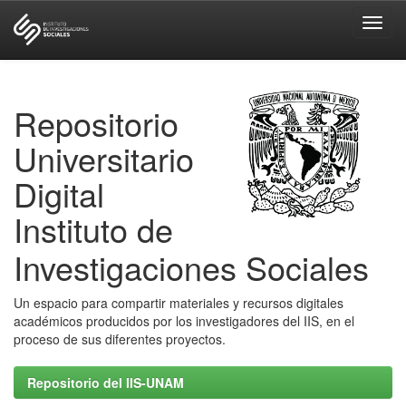
Skip
navigation
Repositorio
Universitario
Digital
Instituto de
Investigaciones Sociales
Un espacio para compartir materiales y recursos digitales
académicos producidos por los investigadores del IIS, en el
proceso de sus diferentes proyectos.
Repositorio del IIS-UNAM