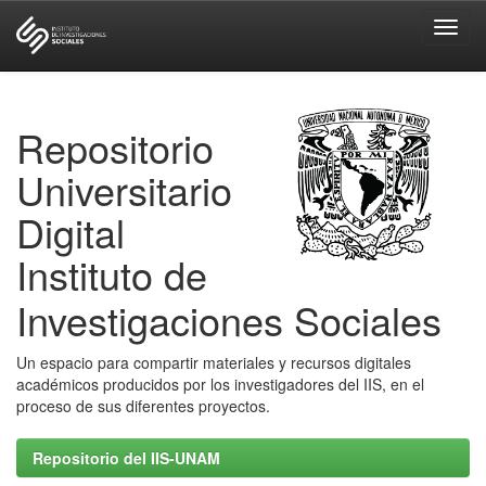
Skip
navigation
Repositorio
Universitario
Digital
Instituto de
Investigaciones Sociales
Un espacio para compartir materiales y recursos digitales
académicos producidos por los investigadores del IIS, en el
proceso de sus diferentes proyectos.
Repositorio del IIS-UNAM