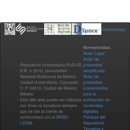
Comentarios
Normatividad
Aviso Legal
Aviso de
Repositorio Universitario RUD-IIS
privacidad
D.R. © 2010. Universidad
simplificado
Nacional Autónoma de México.
Aviso de
Ciudad Universitaria, Coyoacán,
privacidad
C. P. 04510, Ciudad de México,
Lineamientos
México.
para la
Este sitio web puede ser utilizado
publicación de
con fines no lucrativos siempre
contenidos
que se cite la fuente de
digitales
conformidad con el
AVISO
Políticas del
LEGAL
.
Repositorio
Términos y