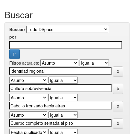
Buscar
Buscar:
por
Filtros actuales: