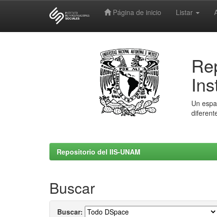
Página de inicio
Listar
Skip
navigation
Rep
Ins
Un espac
diferent
Repositorio del IIS-UNAM
Buscar
Buscar: