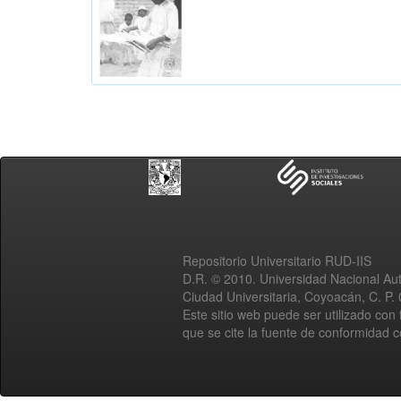
Repositorio Universitario RUD-IIS
D.R. © 2010. Universidad Nacional A
Ciudad Universitaria, Coyoacán, C. P.
Este sitio web puede ser utilizado con 
que se cite la fuente de conformidad 