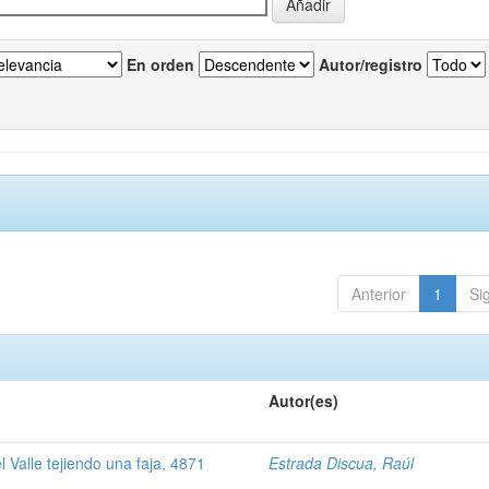
En orden
Autor/registro
Anterior
1
Si
Autor(es)
Valle tejiendo una faja, 4871
Estrada Discua, Raúl