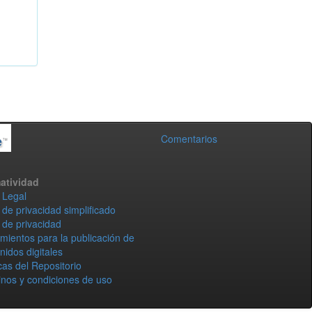
Comentarios
atividad
 Legal
 de privacidad simplificado
 de privacidad
mientos para la publicación de
nidos digitales
icas del Repositorio
nos y condiciones de uso