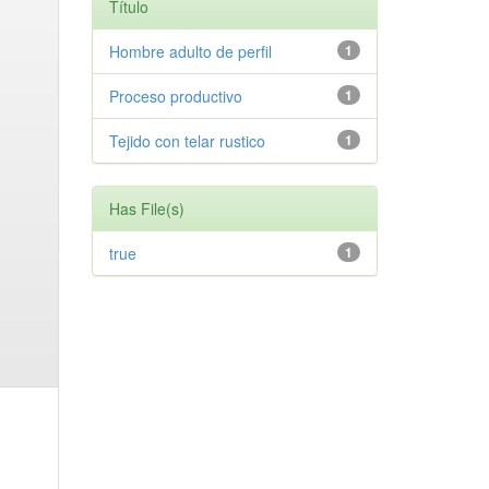
Título
Hombre adulto de perfil
1
Proceso productivo
1
Tejido con telar rustico
1
Has File(s)
true
1