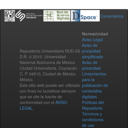
Comentarios
Normatividad
Aviso Legal
Aviso de
Repositorio Universitario RUD-IIS
privacidad
D.R. © 2010. Universidad
simplificado
Nacional Autónoma de México.
Aviso de
Ciudad Universitaria, Coyoacán,
privacidad
C. P. 04510, Ciudad de México,
Lineamientos
México.
para la
Este sitio web puede ser utilizado
publicación de
con fines no lucrativos siempre
contenidos
que se cite la fuente de
digitales
conformidad con el
AVISO
Políticas del
LEGAL
.
Repositorio
Términos y
condiciones
de uso