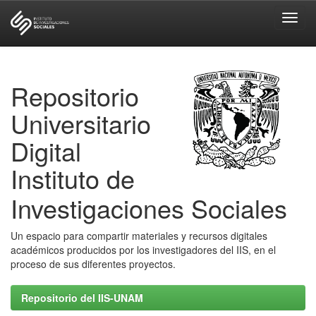
Skip
navigation
Repositorio
Universitario
Digital
Instituto de
Investigaciones Sociales
Un espacio para compartir materiales y recursos digitales
académicos producidos por los investigadores del IIS, en el
proceso de sus diferentes proyectos.
Repositorio del IIS-UNAM