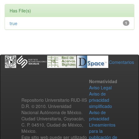
Has File(s)
true
1
Comentarios
Normatividad
Aviso Legal
Aviso de
Repositorio Universitario RUD-IIS
privacidad
D.R. © 2010. Universidad
simplificado
Nacional Autónoma de México.
Aviso de
Ciudad Universitaria, Coyoacán,
privacidad
C. P. 04510, Ciudad de México,
Lineamientos
México.
para la
Este sitio web puede ser utilizado
publicación de