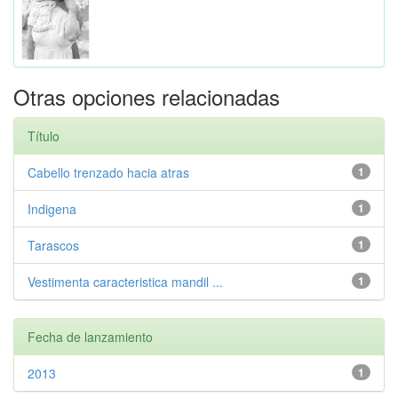
Otras opciones relacionadas
Título
Cabello trenzado hacia atras
1
Indigena
1
Tarascos
1
Vestimenta caracteristica mandil ...
1
Fecha de lanzamiento
2013
1