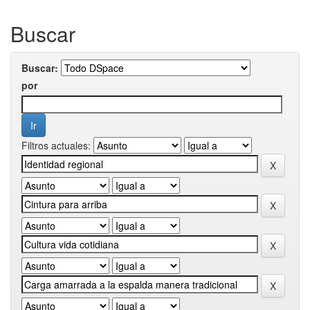
Buscar
Buscar:
por
Filtros actuales: