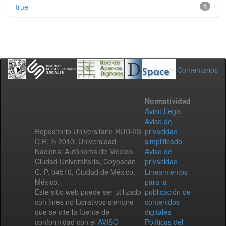
true
1
Comentarios
Normatividad
Aviso Legal
Aviso de
Repositorio Universitario RUD-IIS
privacidad
D.R. © 2010. Universidad
simplificado
Nacional Autónoma de México.
Aviso de
Ciudad Universitaria, Coyoacán,
privacidad
C. P. 04510, Ciudad de México,
Lineamientos
México.
para la
Este sitio web puede ser utilizado
publicación de
con fines no lucrativos siempre
contenidos
que se cite la fuente de
digitales
conformidad con el
AVISO
Políticas del