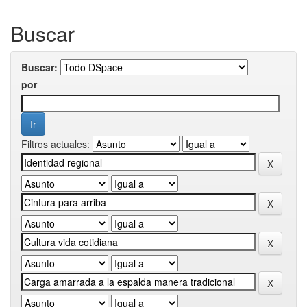
Buscar
Buscar:
por
Filtros actuales: