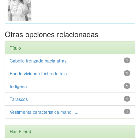
Otras opciones relacionadas
Título
Cabello trenzado hacia atras
1
Fondo vivienda techo de teja
1
Indigena
1
Tarascos
1
Vestimenta caracteristica mandil ...
1
Has File(s)