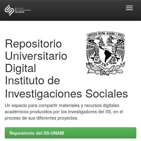
Skip
navigation
Repositorio
Universitario
Digital
Instituto de
Investigaciones Sociales
Un espacio para compartir materiales y recursos digitales
académicos producidos por los investigadores del IIS, en el
proceso de sus diferentes proyectos.
Repositorio del IIS-UNAM