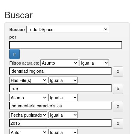
Buscar
Buscar:
por
Filtros actuales: