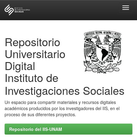
Skip
navigation
Repositorio
Universitario
Digital
Instituto de
Investigaciones Sociales
Un espacio para compartir materiales y recursos digitales
académicos producidos por los investigadores del IIS, en el
proceso de sus diferentes proyectos.
Repositorio del IIS-UNAM