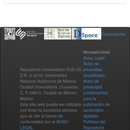
Comentarios
Normatividad
Aviso Legal
Aviso de
Repositorio Universitario RUD-IIS
privacidad
D.R. © 2010. Universidad
simplificado
Nacional Autónoma de México.
Aviso de
Ciudad Universitaria, Coyoacán,
privacidad
C. P. 04510, Ciudad de México,
Lineamientos
México.
para la
Este sitio web puede ser utilizado
publicación de
con fines no lucrativos siempre
contenidos
que se cite la fuente de
digitales
conformidad con el
AVISO
Políticas del
LEGAL
.
Repositorio