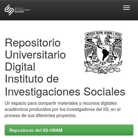
Skip
navigation
Repositorio
Universitario
Digital
Instituto de
Investigaciones Sociales
Un espacio para compartir materiales y recursos digitales
académicos producidos por los investigadores del IIS, en el
proceso de sus diferentes proyectos.
Repositorio del IIS-UNAM