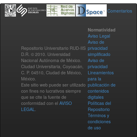
Comentarios
Normatividad
Aviso Legal
Aviso de
Repositorio Universitario RUD-IIS
privacidad
D.R. © 2010. Universidad
simplificado
Nacional Autónoma de México.
Aviso de
Ciudad Universitaria, Coyoacán,
privacidad
C. P. 04510, Ciudad de México,
Lineamientos
México.
para la
Este sitio web puede ser utilizado
publicación de
con fines no lucrativos siempre
contenidos
que se cite la fuente de
digitales
conformidad con el
AVISO
Políticas del
LEGAL
.
Repositorio
Términos y
condiciones
de uso