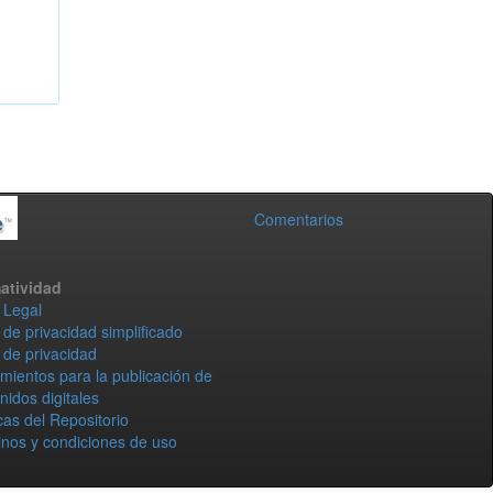
Comentarios
atividad
 Legal
 de privacidad simplificado
 de privacidad
mientos para la publicación de
nidos digitales
icas del Repositorio
nos y condiciones de uso