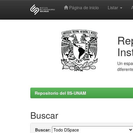
Página de inicio
Listar
Skip
navigation
Rep
Ins
Un espac
diferent
Repositorio del IIS-UNAM
Buscar
Buscar: