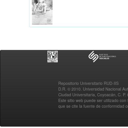
Repositorio Universitario RUD-IIS
D.R. © 2010. Universidad Nacional A
Ciudad Universitaria, Coyoacán, C. P.
Este sitio web puede ser utilizado con 
que se cite la fuente de conformidad 