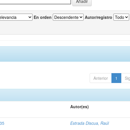
En orden
Autor/registro
Anterior
1
Si
Autor(es)
935
Estrada Discua, Raúl