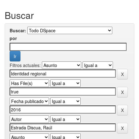
Buscar
Buscar:
por
Filtros actuales: