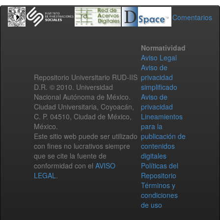
Comentarios
Normatividad
Aviso Legal
Aviso de
Repositorio Universitario RUD-IIS
privacidad
D.R. © 2010. Universidad
simplificado
Nacional Autónoma de México.
Aviso de
Ciudad Universitaria, Coyoacán,
privacidad
C. P. 04510, Ciudad de México,
Lineamientos
México.
para la
Este sitio web puede ser utilizado
publicación de
con fines no lucrativos siempre
contenidos
que se cite la fuente de
digitales
conformidad con el
AVISO
Políticas del
LEGAL
.
Repositorio
Términos y
condiciones
de uso