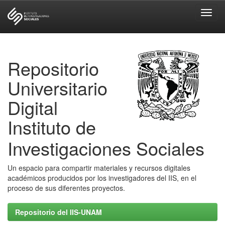
Skip
navigation
Repositorio
Universitario
Digital
Instituto de
Investigaciones Sociales
Un espacio para compartir materiales y recursos digitales
académicos producidos por los investigadores del IIS, en el
proceso de sus diferentes proyectos.
Repositorio del IIS-UNAM