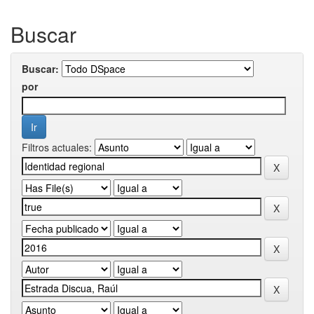
Buscar
Buscar:
por
Filtros actuales: