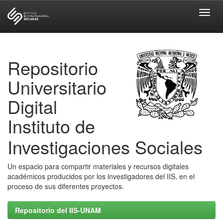
Skip
navigation
Repositorio
Universitario
Digital
Instituto de
Investigaciones Sociales
Un espacio para compartir materiales y recursos digitales
académicos producidos por los investigadores del IIS, en el
proceso de sus diferentes proyectos.
Repositorio del IIS-UNAM