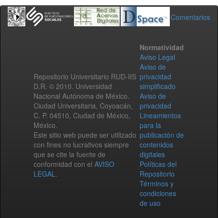
Comentarios
Normatividad
Aviso Legal
Aviso de
Repositorio Universitario RUD-IIS
privacidad
D.R. © 2010. Universidad
simplificado
Nacional Autónoma de México.
Aviso de
Ciudad Universitaria, Coyoacán,
privacidad
C. P. 04510, Ciudad de México,
Lineamientos
México.
para la
Este sitio web puede ser utilizado
publicación de
con fines no lucrativos siempre
contenidos
que se cite la fuente de
digitales
conformidad con el
AVISO
Políticas del
LEGAL
.
Repositorio
Términos y
condiciones
de uso