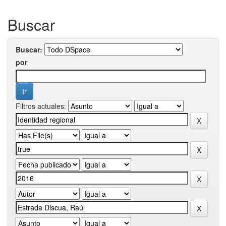
Buscar
Buscar:
por
Filtros actuales: