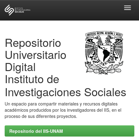
Skip
navigation
Repositorio
Universitario
Digital
Instituto de
Investigaciones Sociales
Un espacio para compartir materiales y recursos digitales
académicos producidos por los investigadores del IIS, en el
proceso de sus diferentes proyectos.
Repositorio del IIS-UNAM