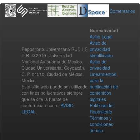
Comentarios
Normatividad
Aviso Legal
Aviso de
Repositorio Universitario RUD-IIS
privacidad
D.R. © 2010. Universidad
simplificado
Nacional Autónoma de México.
Aviso de
Ciudad Universitaria, Coyoacán,
privacidad
C. P. 04510, Ciudad de México,
Lineamientos
México.
para la
Este sitio web puede ser utilizado
publicación de
con fines no lucrativos siempre
contenidos
que se cite la fuente de
digitales
conformidad con el
AVISO
Políticas del
LEGAL
.
Repositorio
Términos y
condiciones
de uso