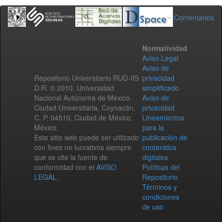
Comentarios
Normatividad
Aviso Legal
Aviso de
Repositorio Universitario RUD-IIS
privacidad
D.R. © 2010. Universidad
simplificado
Nacional Autónoma de México.
Aviso de
Ciudad Universitaria, Coyoacán,
privacidad
C. P. 04510, Ciudad de México,
Lineamientos
México.
para la
Este sitio web puede ser utilizado
publicación de
con fines no lucrativos siempre
contenidos
que se cite la fuente de
digitales
conformidad con el
AVISO
Políticas del
LEGAL
.
Repositorio
Términos y
condiciones
de uso