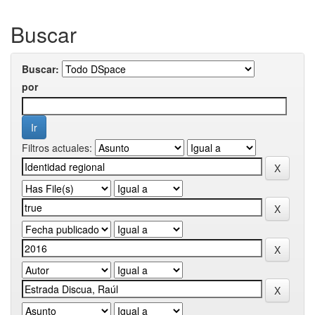
Buscar
Buscar:
por
Filtros actuales: