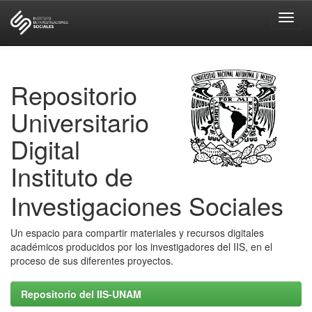
Skip
navigation
Repositorio
Universitario
Digital
Instituto de
Investigaciones Sociales
Un espacio para compartir materiales y recursos digitales
académicos producidos por los investigadores del IIS, en el
proceso de sus diferentes proyectos.
Repositorio del IIS-UNAM