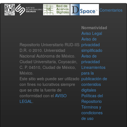
Comentarios
Normatividad
Aviso Legal
Aviso de
Repositorio Universitario RUD-IIS
privacidad
D.R. © 2010. Universidad
simplificado
Nacional Autónoma de México.
Aviso de
Ciudad Universitaria, Coyoacán,
privacidad
C. P. 04510, Ciudad de México,
Lineamientos
México.
para la
Este sitio web puede ser utilizado
publicación de
con fines no lucrativos siempre
contenidos
que se cite la fuente de
digitales
conformidad con el
AVISO
Políticas del
LEGAL
.
Repositorio
Términos y
condiciones
de uso