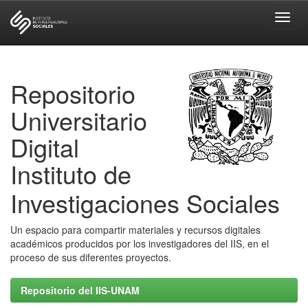
Skip
navigation
Repositorio
Universitario
Digital
Instituto de
Investigaciones Sociales
Un espacio para compartir materiales y recursos digitales
académicos producidos por los investigadores del IIS, en el
proceso de sus diferentes proyectos.
Repositorio del IIS-UNAM