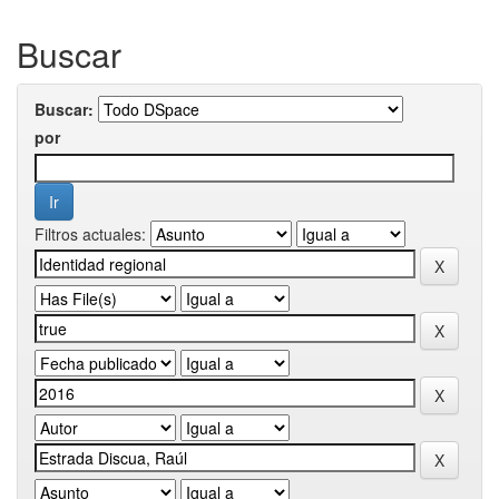
Buscar
Buscar:
por
Filtros actuales: