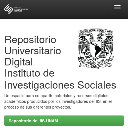
Skip
navigation
Repositorio
Universitario
Digital
Instituto de
Investigaciones Sociales
Un espacio para compartir materiales y recursos digitales
académicos producidos por los investigadores del IIS, en el
proceso de sus diferentes proyectos.
Repositorio del IIS-UNAM